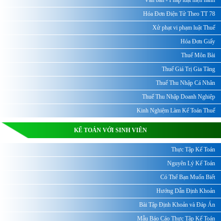
Hóa Đơn Điện Tử Theo TT 78
Xử phạt vi phạm luật Thuế
Hóa Đơn Giấy
Thuế Môn Bài
Thuế Giá Trị Gia Tăng
Thuế Thu Nhập Cá Nhân
Thuế Thu Nhập Doanh Nghiệp
Kinh Nghiệm Làm Kế Toán Thuế
KẾ TOÁN VỚI SINH VIÊN
Thực Tập Kế Toán
Nguyên Lý Kế Toán
Có Thể Bạn Muốn Biết
Hướng Dẫn Định Khoản
Bài Tập Định Khoản và Đáp Án
Mẫu Báo Cáo Thực Tập Kế Toán