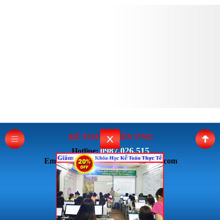
KẾ TOÁN THI
ÊN ƯNG
0987.026.515
Hotline:
Email: ketoanthienung6868@gmail.com