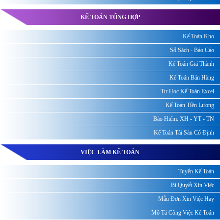
KẾ TOÁN TỔNG HỢP
Kế Toán Kho
Sổ Sách - Báo Cáo
Kế Toán Giá Thành
Kế Toán Bán Hàng
Tự Học Kế Toán Excel
Kế Toán Tiền Lương
Bảo Hiểm: XH - YT - TN
Kế Toán Tài Sản Cố Định
VIỆC LÀM KẾ TOÁN
Tuyển Kế Toán
Bí Quyết Xin Việc
Mẫu Đơn Xin Việc Hay
Mô Tả Công Việc Kế Toán