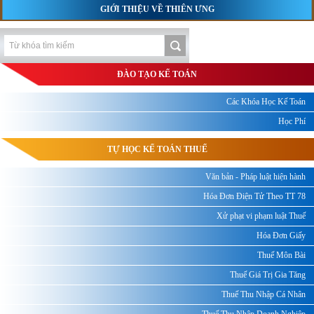
GIỚI THIỆU VỀ THIÊN ƯNG
ĐÀO TẠO KẾ TOÁN
Các Khóa Học Kế Toán
Học Phí
TỰ HỌC KẾ TOÁN THUẾ
Văn bản - Pháp luật hiện hành
Hóa Đơn Điện Tử Theo TT 78
Xử phạt vi phạm luật Thuế
Hóa Đơn Giấy
Thuế Môn Bài
Thuế Giá Trị Gia Tăng
Thuế Thu Nhập Cá Nhân
Thuế Thu Nhập Doanh Nghiệp