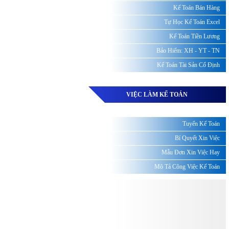
Kế Toán Bán Hàng
Tự Học Kế Toán Excel
Kế Toán Tiền Lương
Bảo Hiểm: XH - YT - TN
Kế Toán Tài Sản Cố Định
VIỆC LÀM KẾ TOÁN
Tuyển Kế Toán
Bí Quyết Xin Việc
Mẫu Đơn Xin Việc Hay
Mô Tả Công Việc Kế Toán