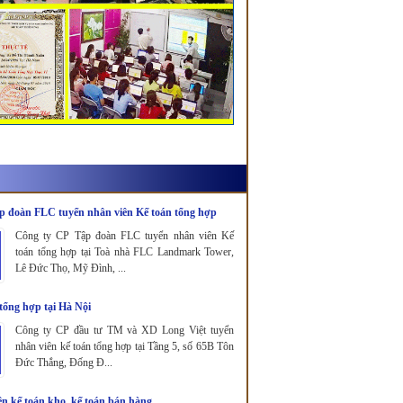
p đoàn FLC tuyển nhân viên Kế toán tổng hợp
Công ty CP Tập đoàn FLC tuyển nhân viên Kế
toán tổng hợp tại Toà nhà FLC Landmark Tower,
Lê Đức Thọ, Mỹ Đình, ...
tổng hợp tại Hà Nội
Công ty CP đầu tư TM và XD Long Việt tuyển
nhân viên kế toán tổng hợp tại Tầng 5, số 65B Tôn
Đức Thắng, Đống Đ...
n kế toán kho, kế toán bán hàng