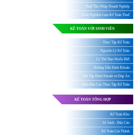
Thuế Thu Nhập Doanh Nghiệp
Kinh Nghiệm Làm Kế Toán Thuế
KẾ TOÁN VỚI SINH VIÊN
Thực Tập Kế Toán
Nguyên Lý Kế Toán
Có Thể Bạn Muốn Biết
Hướng Dẫn Định Khoản
Bài Tập Định Khoản và Đáp Án
Mẫu Báo Cáo Thực Tập Kế Toán
KẾ TOÁN TỔNG HỢP
Kế Toán Kho
Sổ Sách - Báo Cáo
Kế Toán Giá Thành