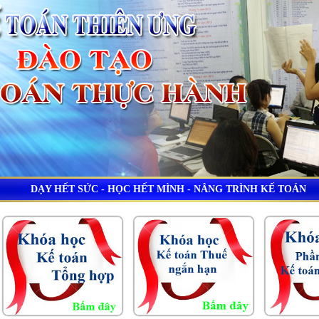
DẠY HẾT SỨC - HỌC HẾT MÌNH - NÂNG TRÌNH KẾ TOÁN