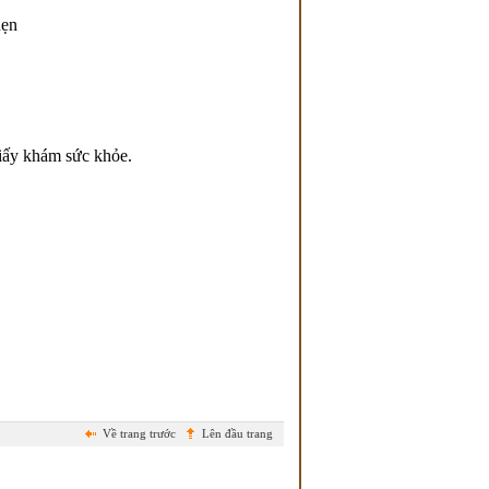
hẹn
iấy khám sức khỏe.
Về trang trước
Lên đầu trang