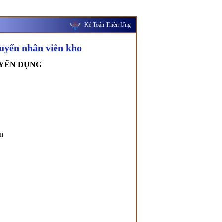
Kế Toán Thiên Ưng
n nhân viên kho
UYỂN DỤNG
ần