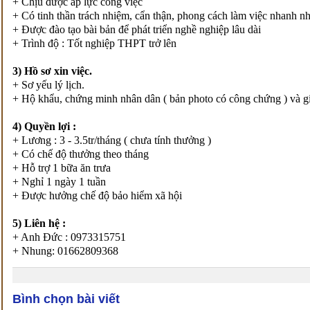
+ Chịu được áp lực công việc
+ Có tinh thần trách nhiệm, cẩn thận, phong cách làm việc nhanh n
+ Được đào tạo bài bản để phát triển nghề nghiệp lâu dài
+ Trình độ : Tốt nghiệp THPT trở lên
3) Hồ sơ xin việc.
+ Sơ yếu lý lịch.
+ Hộ khẩu, chứng minh nhân dân ( bản photo có công chứng ) và g
4) Quyền lợi :
+ Lương : 3 - 3.5tr/tháng ( chưa tính thưởng )
+ Có chế độ thưởng theo tháng
+ Hỗ trợ 1 bữa ăn trưa
+ Nghỉ 1 ngày 1 tuần
+ Được hưởng chế độ bảo hiểm xã hội
5) Liên hệ :
+ Anh Đức : 0973315751
+ Nhung: 01662809368
Bình chọn bài viết