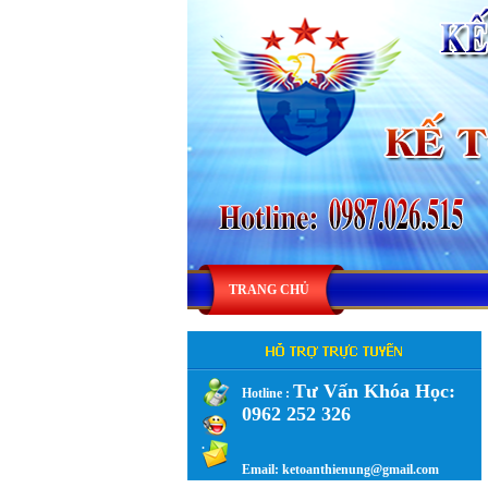
TRANG CHỦ
Tư Vấn Khóa Học:
Hotline :
0962 252 326
.
Email: ketoanthienung@gmail.com