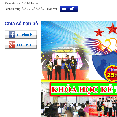
Xem kết quả:
/ số bình chọn
Bình thường
Tuyệt vời
Chia sẻ bạn bè