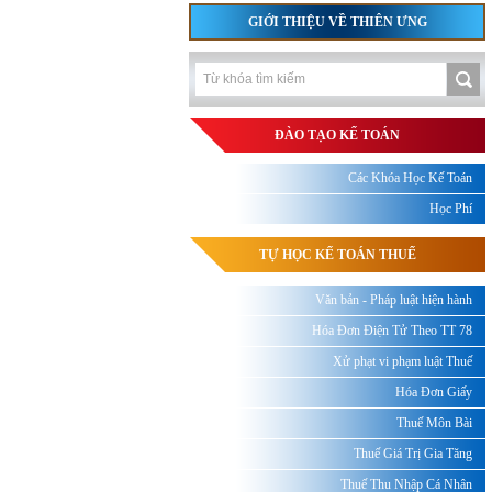
GIỚI THIỆU VỀ THIÊN ƯNG
ĐÀO TẠO KẾ TOÁN
Các Khóa Học Kế Toán
Học Phí
TỰ HỌC KẾ TOÁN THUẾ
Văn bản - Pháp luật hiện hành
Hóa Đơn Điện Tử Theo TT 78
Xử phạt vi phạm luật Thuế
Hóa Đơn Giấy
Thuế Môn Bài
Thuế Giá Trị Gia Tăng
Thuế Thu Nhập Cá Nhân