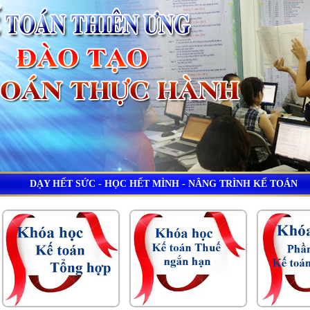
DẠY HẾT SỨC - HỌC HẾT MÌNH - NÂNG TRÌNH KẾ TOÁN