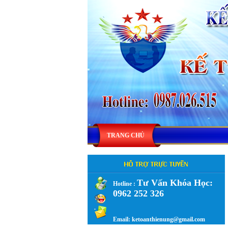
TRANG CHỦ
Tư Vấn Khóa Học:
Hotline :
0962 252 326
.
Email: ketoanthienung@gmail.com