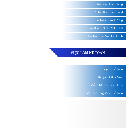
Kế Toán Bán Hàng
Tự Học Kế Toán Excel
Kế Toán Tiền Lương
Bảo Hiểm: XH - YT - TN
Kế Toán Tài Sản Cố Định
VIỆC LÀM KẾ TOÁN
Tuyển Kế Toán
Bí Quyết Xin Việc
Mẫu Đơn Xin Việc Hay
Mô Tả Công Việc Kế Toán