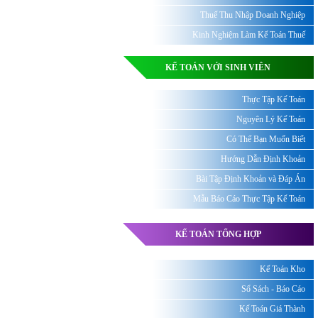
Thuế Thu Nhập Doanh Nghiệp
Kinh Nghiệm Làm Kế Toán Thuế
KẾ TOÁN VỚI SINH VIÊN
Thực Tập Kế Toán
Nguyên Lý Kế Toán
Có Thể Bạn Muốn Biết
Hướng Dẫn Định Khoản
Bài Tập Định Khoản và Đáp Án
Mẫu Báo Cáo Thực Tập Kế Toán
KẾ TOÁN TỔNG HỢP
Kế Toán Kho
Sổ Sách - Báo Cáo
Kế Toán Giá Thành