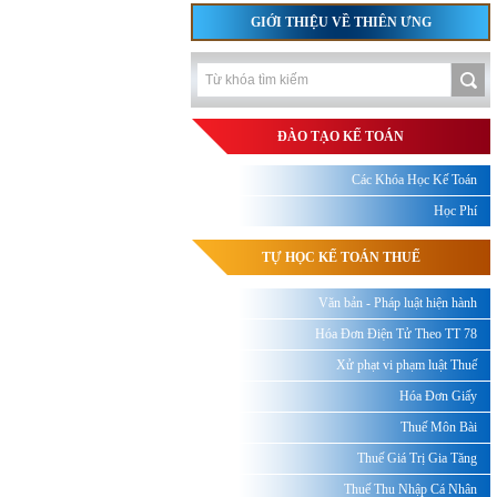
GIỚI THIỆU VỀ THIÊN ƯNG
ĐÀO TẠO KẾ TOÁN
Các Khóa Học Kế Toán
Học Phí
TỰ HỌC KẾ TOÁN THUẾ
Văn bản - Pháp luật hiện hành
Hóa Đơn Điện Tử Theo TT 78
Xử phạt vi phạm luật Thuế
Hóa Đơn Giấy
Thuế Môn Bài
Thuế Giá Trị Gia Tăng
Thuế Thu Nhập Cá Nhân