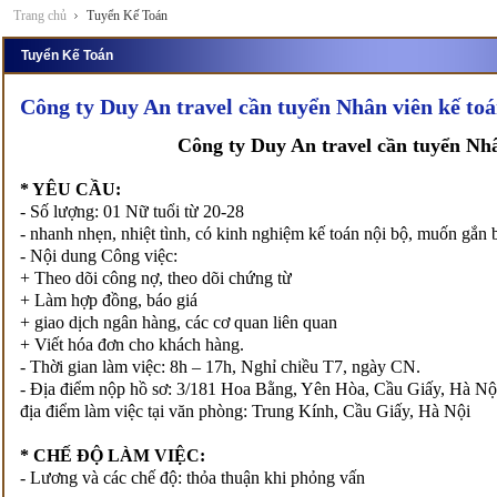
Trang chủ
Tuyển Kế Toán
Tuyển Kế Toán
Công ty Duy An travel cần tuyển Nhân viên kế to
Công ty Duy An travel cần tuyển Nh
* YÊU CẦU:
- Số lượng: 01 Nữ tuổi từ 20-28
- nhanh nhẹn, nhiệt tình, có kinh nghiệm kế toán nội bộ, muốn gắn 
- Nội dung Công việc:
+ Theo dõi công nợ, theo dõi chứng từ
+ Làm hợp đồng, báo giá
+ giao dịch ngân hàng, các cơ quan liên quan
+ Viết hóa đơn cho khách hàng.
- Thời gian làm việc: 8h – 17h, Nghỉ chiều T7, ngày CN.
- Địa điểm nộp hồ sơ: 3/181 Hoa Bằng, Yên Hòa, Cầu Giấy, Hà Nộ
địa điểm làm việc tại văn phòng: Trung Kính, Cầu Giấy, Hà Nội
* CHẾ ĐỘ LÀM VIỆC:
- Lương và các chế độ: thỏa thuận khi phỏng vấn