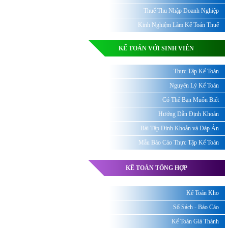
Thuế Thu Nhập Doanh Nghiệp
Kinh Nghiệm Làm Kế Toán Thuế
KẾ TOÁN VỚI SINH VIÊN
Thực Tập Kế Toán
Nguyên Lý Kế Toán
Có Thể Bạn Muốn Biết
Hướng Dẫn Định Khoản
Bài Tập Định Khoản và Đáp Án
Mẫu Báo Cáo Thực Tập Kế Toán
KẾ TOÁN TỔNG HỢP
Kế Toán Kho
Sổ Sách - Báo Cáo
Kế Toán Giá Thành