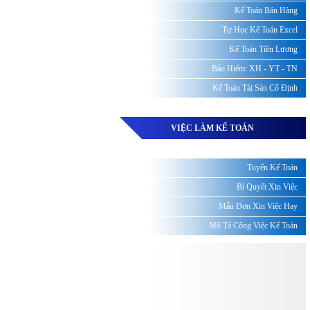
Kế Toán Bán Hàng
Tự Học Kế Toán Excel
Kế Toán Tiền Lương
Bảo Hiểm: XH - YT - TN
Kế Toán Tài Sản Cố Định
VIỆC LÀM KẾ TOÁN
Tuyển Kế Toán
Bí Quyết Xin Việc
Mẫu Đơn Xin Việc Hay
Mô Tả Công Việc Kế Toán