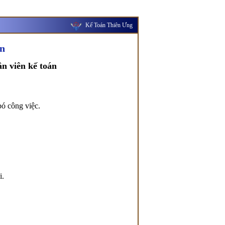
Kế Toán Thiên Ưng
án
ân viên kế toán
bó công việc.
i.