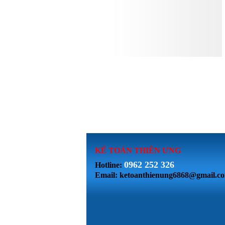
KẾ TOÁN THI
ÊN ƯNG
0962 252 326
Hotline:
Email: ketoanthienung6868@gmail.c