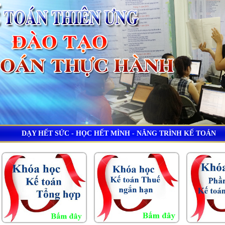
DẠY HẾT SỨC - HỌC HẾT MÌNH - NÂNG TRÌNH KẾ TOÁN