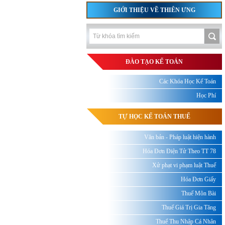
GIỚI THIỆU VỀ THIÊN ƯNG
ĐÀO TẠO KẾ TOÁN
Các Khóa Học Kế Toán
Học Phí
TỰ HỌC KẾ TOÁN THUẾ
Văn bản - Pháp luật hiện hành
Hóa Đơn Điện Tử Theo TT 78
Xử phạt vi phạm luật Thuế
Hóa Đơn Giấy
Thuế Môn Bài
Thuế Giá Trị Gia Tăng
Thuế Thu Nhập Cá Nhân