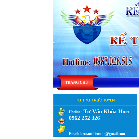
TRANG CHỦ
Tư Vấn Khóa Học:
Hotline :
0962 252 326
.
Email: ketoanthienung@gmail.com