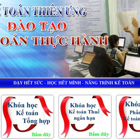
DẠY HẾT SỨC - HỌC HẾT MÌNH - NÂNG TRÌNH KẾ TOÁN