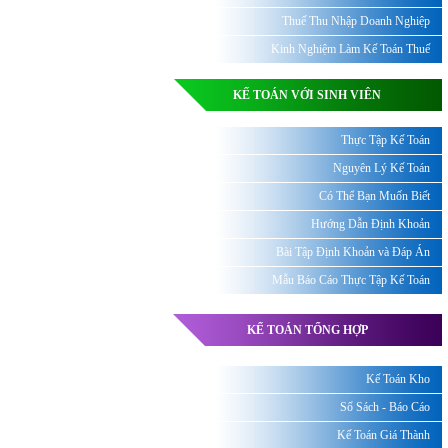
Thuế Thu Nhập Doanh Nghiệp
Kinh Nghiệm Làm Kế Toán Thuế
KẾ TOÁN VỚI SINH VIÊN
Thực Tập Kế Toán
Nguyên Lý Kế Toán
Có Thể Bạn Muốn Biết
Hướng Dẫn Định Khoản
Bài Tập Định Khoản và Đáp Án
Mẫu Báo Cáo Thực Tập Kế Toán
KẾ TOÁN TỔNG HỢP
Kế Toán Kho
Sổ Sách - Báo Cáo
Kế Toán Giá Thành