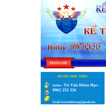
TRANG CHỦ
Tư Vấn Khóa Học:
Hotline :
0962 252 326
.
Email: ketoanthienung@gmail.com