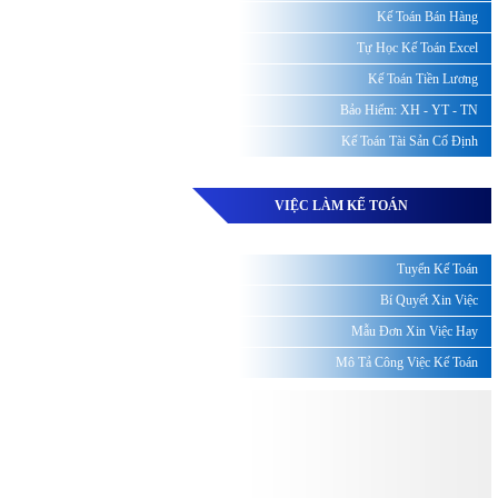
Kế Toán Bán Hàng
Tự Học Kế Toán Excel
Kế Toán Tiền Lương
Bảo Hiểm: XH - YT - TN
Kế Toán Tài Sản Cố Định
VIỆC LÀM KẾ TOÁN
Tuyển Kế Toán
Bí Quyết Xin Việc
Mẫu Đơn Xin Việc Hay
Mô Tả Công Việc Kế Toán