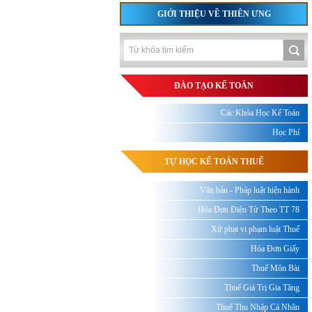
GIỚI THIỆU VỀ THIÊN ƯNG
ĐÀO TẠO KẾ TOÁN
Các Khóa Học Kế Toán
Học Phí
TỰ HỌC KẾ TOÁN THUẾ
Văn bản - Pháp luật hiện hành
Hóa Đơn Điện Tử Theo TT 78
Xử phạt vi phạm luật Thuế
Hóa Đơn Giấy
Thuế Môn Bài
Thuế Giá Trị Gia Tăng
Thuế Thu Nhập Cá Nhân