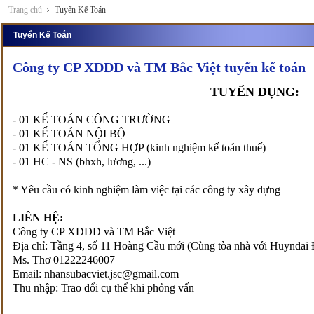
Trang chủ
Tuyển Kế Toán
Tuyển Kế Toán
Công ty CP XDDD và TM Bắc Việt tuyển kế toán
TUYỂN DỤNG:
- 01 KẾ TOÁN CÔNG TRƯỜNG
- 01 KẾ TOÁN NỘI BỘ
- 01 KẾ TOÁN TỔNG HỢP (kinh nghiệm kế toán thuế)
- 01 HC - NS (bhxh, lương, ...)
* Yêu cầu có kinh nghiệm làm việc tại các công ty xây dựng
LIÊN HỆ:
Công ty CP XDDD và TM Bắc Việt
Địa chỉ: Tầng 4, số 11 Hoàng Cầu mới (Cùng tòa nhà với Huynda
Ms. Thơ 01222246007
Email: nhansubacviet.jsc@gmail.com
Thu nhập: Trao đổi cụ thể khi phỏng vấn