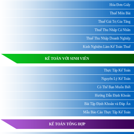
Hóa Đơn Giấy
Thuế Môn Bài
Thuế Giá Trị Gia Tăng
Thuế Thu Nhập Cá Nhân
Thuế Thu Nhập Doanh Nghiệp
Kinh Nghiệm Làm Kế Toán Thuế
KẾ TOÁN VỚI SINH VIÊN
Thực Tập Kế Toán
Nguyên Lý Kế Toán
Có Thể Bạn Muốn Biết
Hướng Dẫn Định Khoản
Bài Tập Định Khoản và Đáp Án
Mẫu Báo Cáo Thực Tập Kế Toán
KẾ TOÁN TỔNG HỢP