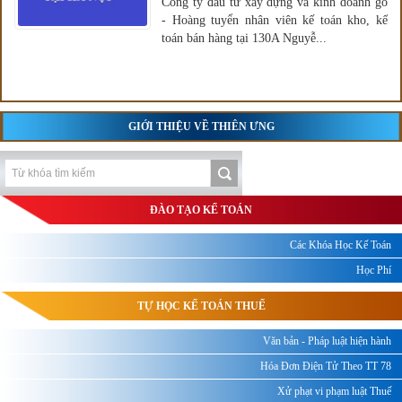
Công ty đầu tư xây dựng và kinh doanh gỗ
- Hoàng tuyển nhân viên kế toán kho, kế
toán bán hàng tại 130A Nguyễ...
GIỚI THIỆU VỀ THIÊN ƯNG
ĐÀO TẠO KẾ TOÁN
Các Khóa Học Kế Toán
Học Phí
TỰ HỌC KẾ TOÁN THUẾ
Văn bản - Pháp luật hiện hành
Hóa Đơn Điện Tử Theo TT 78
Xử phạt vi phạm luật Thuế