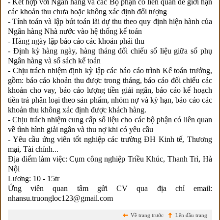
- Kết hợp với Ngân hàng và các Bộ phận có liên quan để giới hạn
các khoản thu chưa hoặc không xác định đối tượng
- Tính toán và lập bút toán lãi dự thu theo quy định hiện hành của
Ngân hàng Nhà nước vào hệ thống kế toán
- Hàng ngày lập báo cáo các khoản phải thu
- Định kỳ hàng ngày, hàng tháng đối chiếu số liệu giữa sổ phụ
Ngân hàng và sổ sách kế toán
- Chịu trách nhiệm định kỳ lập các báo cáo trình Kế toán trưởng,
gồm: báo cáo khoản thu được trong tháng, báo cáo đối chiếu các
khoản cho vay, báo cáo lượng tiền giải ngân, báo cáo kế hoạch
tiền trả phân loại theo sản phẩm, nhóm nợ và kỳ hạn, báo cáo các
khoản thu không xác định được khách hàng.
- Chịu trách nhiệm cung cấp số liệu cho các bộ phận có liên quan
về tình hình giải ngân và thu nợ khi có yêu cầu
- Yêu cầu ứng viên tốt nghiệp các trường ĐH Kinh tế, Thương
mại, Tài chính...
Địa điểm làm việc: Cụm công nghiệp Triều Khúc, Thanh Trì, Hà
Nội
Lương: 10 - 15tr
Ứng viên quan tâm gửi CV qua địa chỉ email:
nhansu.truongloc123@gmail.com
Về trang trước
Lên đầu trang