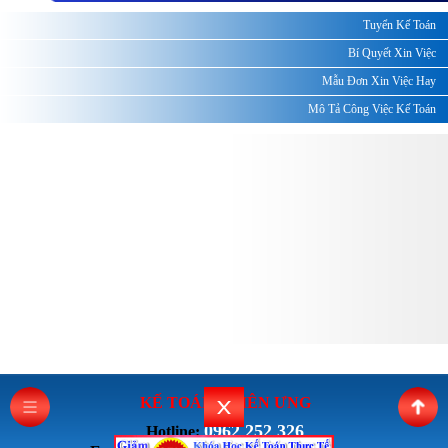
Tuyển Kế Toán
Bí Quyết Xin Việc
Mẫu Đơn Xin Việc Hay
Mô Tả Công Việc Kế Toán
KẾ TOÁN THI
ÊN ƯNG
0962 252 326
Hotline: