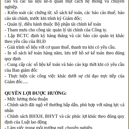
cáo và các tài liệu liê-n quan một cách hệ thống và chuyên
nghiệp.
- Kiểm soát các chứng từ, sổ sách kế toán, các báo cáo thuế, báo
cáo tài chính, trước khi trình ký Giám đốc;
- Quản lý, điều hành thuộc Bộ phận tài chính kế toán
- Tham mưu cho công tác quản lý tài chính của Công ty.
- Lập BCTC định kỳ hàng tháng và các báo cáo quản trị khác
theo yêu cầu của BLĐ
- Giải trình số liệu với cơ quan thuế, thanh tra khi có yêu cầu.
- In sổ sách kế toán hàng năm, lưu trữ hồ sơ kế toán theo đúng
quy định
- Cung cấp các số liệu kế toán và báo cáo kịp thời khi có yêu cầu
của Ban giám đốc
- Thực hiện các công việc khác dưới sự chỉ đạo trực tiếp của
Giám đốc.....
QUYỀN LỢI ĐƯỢC HƯỞNG:
- Mức lương thỏa thuận
- Chính sách đãi ngộ về thưởng hấp dẫn, phù hợp với năng lực cá
nhân
- Chính sách BHXH, BHYT và các phúc lợi khác theo đúng quy
định của Luật lao động
- Làm việc trong môi trường mở, chuyên nghiệp.