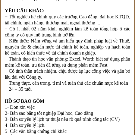
YÊU CẦU KHÁC:
+ Tốt nghiệp hệ chính quy các trường Cao đẳng, đại học KTQD,
tài chính, ngân hàng, thương mại, ngoại thương ...
+ Có ít nhất 02 năm kinh nghiệm làm kế toán tổng hợp ở các
công ty có quy mô trung bình trở lên
+ Kiến thức: Nắm vững và am hiểu quy định pháp luật về Thuế,
nguyên tắc & chuẩn mực tài chính kế toán, nghiệp vụ hạch toán
kế toán, có kiến thức về tài chính doanh nghiệp.
+ Thành thạo tin học văn phòng: Excel, Word; biết sử dụng phần
mềm kế toán, ưu tiên đã từng sử dụng phần mềm Fast
+ Có tinh thần trách nhiệm, chịu được áp lực công việc và gắn bó
lâu dài với Công ty.
+ Trung thực, cẩn trọng, tỉ mỉ và tuân thủ các chuẩn mực kế toán
+ 24 – 35 tuổi
HỒ SƠ BAO GỒM
1- Đơn xin việc
2- Bản sao bằng tốt nghiệp Đại học, Cao đẳng
3- Bản sơ yếu lý lịch tự thuật nêu rõ quá trình công tác (CV)
4- Bản sơ yếu lý lịch.
5- Các văn bằng chứng chỉ khác