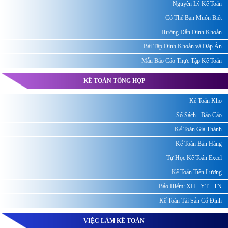
Nguyên Lý Kế Toán
Có Thể Bạn Muốn Biết
Hướng Dẫn Định Khoản
Bài Tập Định Khoản và Đáp Án
Mẫu Báo Cáo Thực Tập Kế Toán
KẾ TOÁN TỔNG HỢP
Kế Toán Kho
Sổ Sách - Báo Cáo
Kế Toán Giá Thành
Kế Toán Bán Hàng
Tự Học Kế Toán Excel
Kế Toán Tiền Lương
Bảo Hiểm: XH - YT - TN
Kế Toán Tài Sản Cố Định
VIỆC LÀM KẾ TOÁN