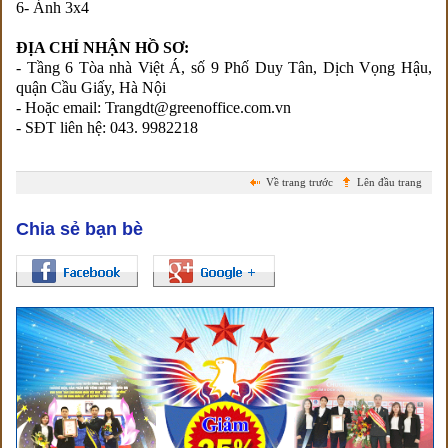
6- Ảnh 3x4
ĐỊA CHỈ NHẬN HỒ SƠ:
- Tầng 6 Tòa nhà Việt Á, số 9 Phố Duy Tân, Dịch Vọng Hậu,
quận Cầu Giấy, Hà Nội
- Hoặc email: Trangdt@greenoffice.com.vn
- SĐT liên hệ: 043. 9982218
Về trang trước
Lên đầu trang
Chia sẻ bạn bè