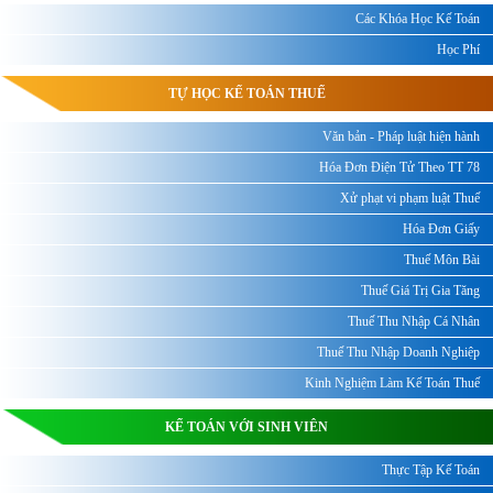
Các Khóa Học Kế Toán
Học Phí
TỰ HỌC KẾ TOÁN THUẾ
Văn bản - Pháp luật hiện hành
Hóa Đơn Điện Tử Theo TT 78
Xử phạt vi phạm luật Thuế
Hóa Đơn Giấy
Thuế Môn Bài
Thuế Giá Trị Gia Tăng
Thuế Thu Nhập Cá Nhân
Thuế Thu Nhập Doanh Nghiệp
Kinh Nghiệm Làm Kế Toán Thuế
KẾ TOÁN VỚI SINH VIÊN
Thực Tập Kế Toán