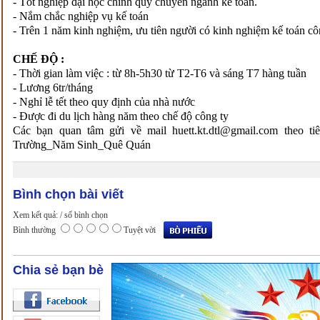
- Tốt nghiệp đại học chính quy chuyên ngành kế toán.
- Nắm chắc nghiệp vụ kế toán
- Trên 1 năm kinh nghiệm, ưu tiên người có kinh nghiệm kế toán c
CHẾ ĐỘ :
- Thời gian làm việc : từ 8h-5h30 từ T2-T6 và sáng T7 hàng tuần
- Lương 6tr/tháng
- Nghỉ lễ tết theo quy định của nhà nước
- Được đi du lịch hàng năm theo chế độ công ty
Các bạn quan tâm gửi về mail huett.kt.dtl@gmail.com theo 
Trường_Năm Sinh_Quê Quán
Bình chọn bài viết
Xem kết quả:
/ số bình chọn
Bình thường
Tuyệt vời
Chia sẻ bạn bè