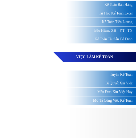
Kế Toán Bán Hàng
Tự Học Kế Toán Excel
Kế Toán Tiền Lương
Bảo Hiểm: XH - YT - TN
Kế Toán Tài Sản Cố Định
VIỆC LÀM KẾ TOÁN
Tuyển Kế Toán
Bí Quyết Xin Việc
Mẫu Đơn Xin Việc Hay
Mô Tả Công Việc Kế Toán