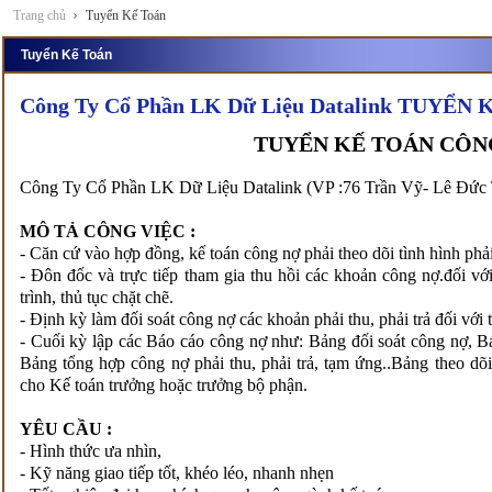
Trang chủ
Tuyển Kế Toán
Tuyển Kế Toán
Công Ty Cổ Phần LK Dữ Liệu Datalink TUYỂ
TUYỂN KẾ TOÁN CÔN
Công Ty Cổ Phần LK Dữ Liệu Datalink (VP :76 Trần Vỹ- Lê Đức 
MÔ TẢ CÔNG VIỆC :
- Căn cứ vào hợp đồng, kế toán công nợ phải theo dõi tình hình phải 
- Đôn đốc và trực tiếp tham gia thu hồi các khoản công nợ.đối vớ
trình, thủ tục chặt chẽ.
- Định kỳ làm đối soát công nợ các khoản phải thu, phải trả đối v
- Cuối kỳ lập các Báo cáo công nợ như: Bảng đối soát công nợ, Bá
Bảng tổng hợp công nợ phải thu, phải trả, tạm ứng..Bảng theo dõi
cho Kế toán trưởng hoặc trưởng bộ phận.
YÊU CẦU :
- Hình thức ưa nhìn,
- Kỹ năng giao tiếp tốt, khéo léo, nhanh nhẹn