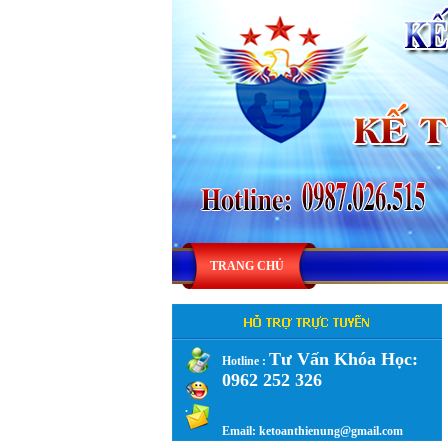
TRANG CHỦ
Tư Vấn Khóa Học:
Hotline :
0962 252 326
.
Email: ketoanthienung@gmail.com