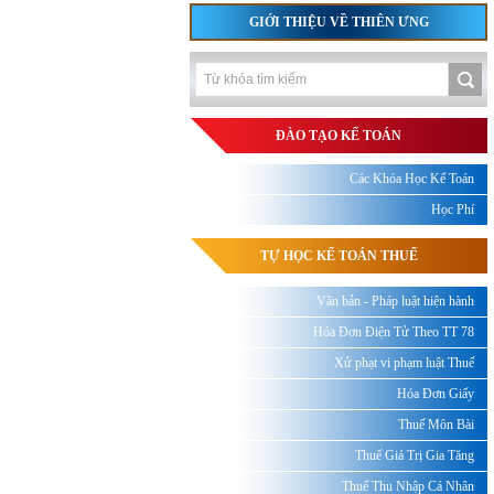
GIỚI THIỆU VỀ THIÊN ƯNG
ĐÀO TẠO KẾ TOÁN
Các Khóa Học Kế Toán
Học Phí
TỰ HỌC KẾ TOÁN THUẾ
Văn bản - Pháp luật hiện hành
Hóa Đơn Điện Tử Theo TT 78
Xử phạt vi phạm luật Thuế
Hóa Đơn Giấy
Thuế Môn Bài
Thuế Giá Trị Gia Tăng
Thuế Thu Nhập Cá Nhân