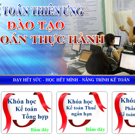
DẠY HẾT SỨC - HỌC HẾT MÌNH - NÂNG TRÌNH KẾ TOÁN