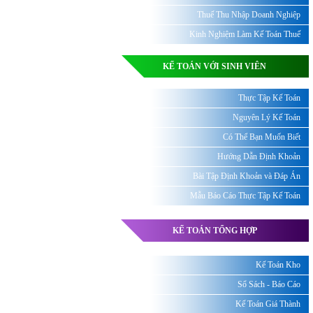
Thuế Thu Nhập Doanh Nghiệp
Kinh Nghiệm Làm Kế Toán Thuế
KẾ TOÁN VỚI SINH VIÊN
Thực Tập Kế Toán
Nguyên Lý Kế Toán
Có Thể Bạn Muốn Biết
Hướng Dẫn Định Khoản
Bài Tập Định Khoản và Đáp Án
Mẫu Báo Cáo Thực Tập Kế Toán
KẾ TOÁN TỔNG HỢP
Kế Toán Kho
Sổ Sách - Báo Cáo
Kế Toán Giá Thành