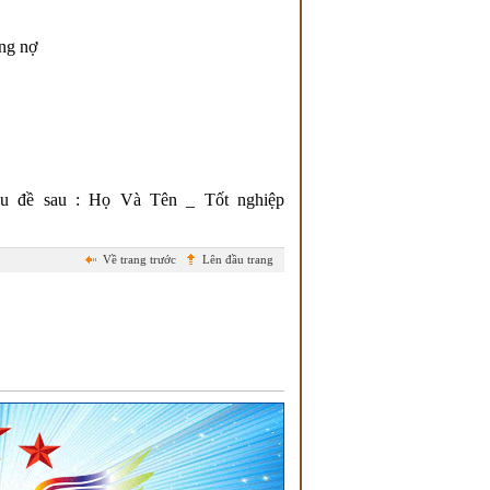
ông nợ
tiêu đề sau : Họ Và Tên _ Tốt nghiệp
Về trang trước
Lên đầu trang