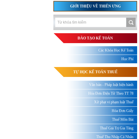
GIỚI THIỆU VỀ THIÊN ƯNG
ĐÀO TẠO KẾ TOÁN
Các Khóa Học Kế Toán
Học Phí
TỰ HỌC KẾ TOÁN THUẾ
Văn bản - Pháp luật hiện hành
Hóa Đơn Điện Tử Theo TT 78
Xử phạt vi phạm luật Thuế
Hóa Đơn Giấy
Thuế Môn Bài
Thuế Giá Trị Gia Tăng
Thuế Thu Nhập Cá Nhân