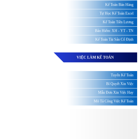
Kế Toán Bán Hàng
Tự Học Kế Toán Excel
Kế Toán Tiền Lương
Bảo Hiểm: XH - YT - TN
Kế Toán Tài Sản Cố Định
VIỆC LÀM KẾ TOÁN
Tuyển Kế Toán
Bí Quyết Xin Việc
Mẫu Đơn Xin Việc Hay
Mô Tả Công Việc Kế Toán