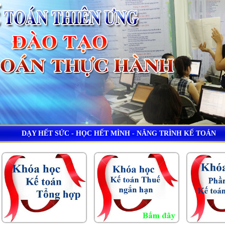
DẠY HẾT SỨC - HỌC HẾT MÌNH - NÂNG TRÌNH KẾ TOÁN