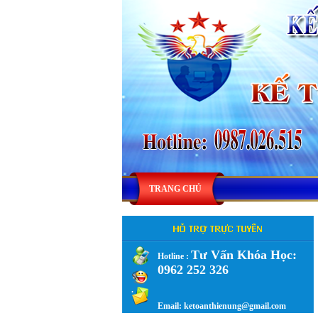
TRANG CHỦ
Tư Vấn Khóa Học:
Hotline :
0962 252 326
.
Email: ketoanthienung@gmail.com