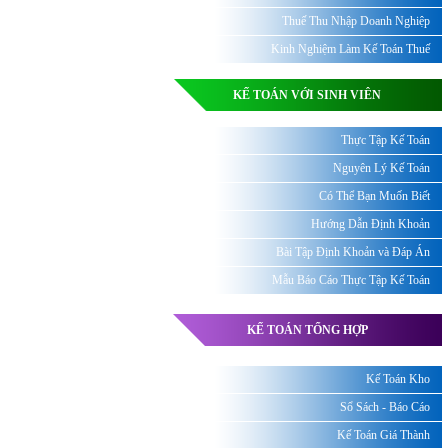
Thuế Thu Nhập Doanh Nghiệp
Kinh Nghiệm Làm Kế Toán Thuế
KẾ TOÁN VỚI SINH VIÊN
Thực Tập Kế Toán
Nguyên Lý Kế Toán
Có Thể Bạn Muốn Biết
Hướng Dẫn Định Khoản
Bài Tập Định Khoản và Đáp Án
Mẫu Báo Cáo Thực Tập Kế Toán
KẾ TOÁN TỔNG HỢP
Kế Toán Kho
Sổ Sách - Báo Cáo
Kế Toán Giá Thành