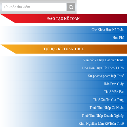
ĐÀO TẠO KẾ TOÁN
Các Khóa Học Kế Toán
Học Phí
TỰ HỌC KẾ TOÁN THUẾ
Văn bản - Pháp luật hiện hành
Hóa Đơn Điện Tử Theo TT 78
Xử phạt vi phạm luật Thuế
Hóa Đơn Giấy
Thuế Môn Bài
Thuế Giá Trị Gia Tăng
Thuế Thu Nhập Cá Nhân
Thuế Thu Nhập Doanh Nghiệp
Kinh Nghiệm Làm Kế Toán Thuế