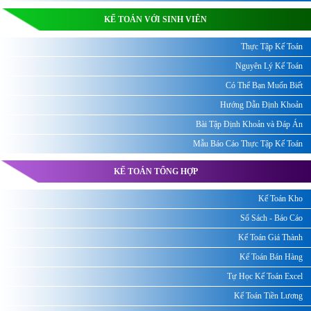
KẾ TOÁN VỚI SINH VIÊN
Thực Tập Kế Toán
Nguyên Lý Kế Toán
Có Thể Bạn Muốn Biết
Hướng Dẫn Định Khoản
Bài Tập Định Khoản và Đáp Án
Mẫu Báo Cáo Thực Tập Kế Toán
KẾ TOÁN TỔNG HỢP
Kế Toán Kho
Sổ Sách - Báo Cáo
Kế Toán Giá Thành
Kế Toán Bán Hàng
Tự Học Kế Toán Excel
Kế Toán Tiền Lương