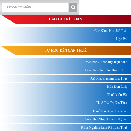
ĐÀO TẠO KẾ TOÁN
Các Khóa Học Kế Toán
Học Phí
TỰ HỌC KẾ TOÁN THUẾ
Văn bản - Pháp luật hiện hành
Hóa Đơn Điện Tử Theo TT 78
Xử phạt vi phạm luật Thuế
Hóa Đơn Giấy
Thuế Môn Bài
Thuế Giá Trị Gia Tăng
Thuế Thu Nhập Cá Nhân
Thuế Thu Nhập Doanh Nghiệp
Kinh Nghiệm Làm Kế Toán Thuế