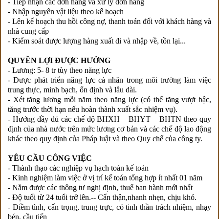
- Tiếp nhận các đơn hàng và xử lý đơn hàng
- Nhập nguyên vật liệu theo kế hoạch
- Lên kế hoạch thu hồi công nợ, thanh toán đối với khách hàng và
nhà cung cấp
- Kiểm soát được lượng hàng xuất đi và nhập về, tồn lại...
QUYỀN LỢI ĐƯỢC HƯỞNG
- Lương: 5- 8 tr tùy theo năng lực
- Được phát triển năng lực cá nhân trong môi trường làm việc
trung thực, minh bạch, ổn định và lâu dài.
- Xét tăng lương mỗi năm theo năng lực (có thể tăng vượt bậc,
tăng trước thời hạn nếu hoàn thành xuất sắc nhiệm vụ).
- Hưởng đầy đủ các chế độ BHXH – BHYT – BHTN theo quy
định của nhà nước trên mức lương cơ bản và các chế độ lao động
khác theo quy định của Pháp luật và theo Quy chế của công ty.
YÊU CẦU CÔNG VIỆC
- Thành thạo các nghiệp vụ hạch toán kế toán
- Kinh nghiệm làm việc ở vị trí kế toán tổng hợp ít nhất 01 năm
- Nắm được các thông tư nghị định, thuế ban hành mới nhất
- Độ tuổi từ 24 tuổi trở lên.-- Cẩn thận,nhanh nhẹn, chịu khó.
- Điềm tĩnh, cẩn trọng, trung trực, có tinh thần trách nhiệm, nhạy
bén, cầu tiến