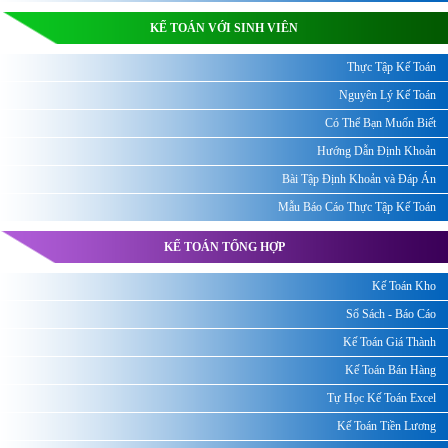
KẾ TOÁN VỚI SINH VIÊN
Thực Tập Kế Toán
Nguyên Lý Kế Toán
Có Thể Bạn Muốn Biết
Hướng Dẫn Định Khoản
Bài Tập Định Khoản và Đáp Án
Mẫu Báo Cáo Thực Tập Kế Toán
KẾ TOÁN TỔNG HỢP
Kế Toán Kho
Sổ Sách - Báo Cáo
Kế Toán Giá Thành
Kế Toán Bán Hàng
Tự Học Kế Toán Excel
Kế Toán Tiền Lương