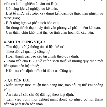
viên có kinh nghiệm 2 năm trở lên);
- Có năng lực và nghiệp vụ kế toán;
- Biết tổ chức, sắp xếp, xây dựng kế hoạch để thực hiện nhiệm vụ
được giao;
- Biết tổng hợp và phân tích báo cáo;
- Sử dụng thành thạo máy tính văn phòng và phần mềm kế toán.
- Cẩn thận, chịu khó, thật thà, có tinh thần học hỏi, cầu tiến.
4. MÔ TẢ CÔNG VIỆC:
- Thu thập, xử lý thông tin số liệu kế toán;
- Theo dõi và quản lý công nợ;
- Hoàn thành các báo cáo tài chính theo quy định.
- Tham vấn cho BGĐ về chính sách thuế và những quy định mới
liên quan đến luật thuế;
- Kiểm tra các định mức chi tiêu của Công ty;
5. QUYỀN LỢI
- Mức lương: thỏa thuận theo năng lực, trao đổi cụ thể khi phỏng
vấn;
- Ăn trưa và các chế độ đãi ngộ theo luật định;
- Làm việc trong môi trường năng động, có nhiều cơ hội thăng
tiến và phát triển bản thân.