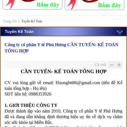
Trang chủ
Tuyển Kế Toán
Tuyển Kế Toán
Công ty cổ phần Y tế Phú Hưng CẦN TUYỂN: KẾ TOÁN
TỔNG HỢP
Cỡ chữ
CẦN TUYỂN: KẾ TOÁN TỔNG HỢP
CV vui lòng gửi về email: Huongbtt86@gmail.com (tiêu đề Kế
toán tổng hợp - Họ tên)
SĐT liên hệ: 0988353926
1. GIỚI THIỆU CÔNG TY
Được thành lập vào năm 2010, Công ty cổ phần Y tế Phú Hưng
đã và đang dần khẳng định thương hiệu uy tín về dịch vụ chăm
sóc sức khỏe tại Miền Bắc.