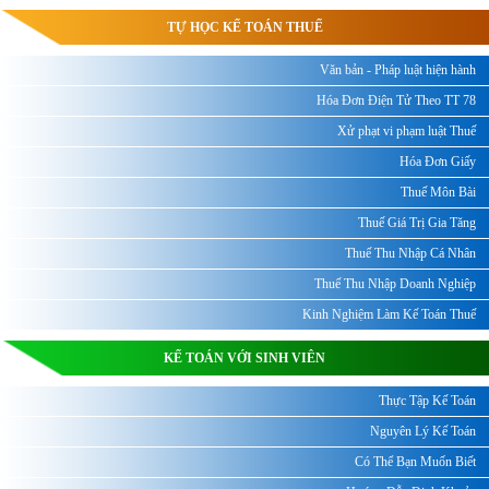
TỰ HỌC KẾ TOÁN THUẾ
Văn bản - Pháp luật hiện hành
Hóa Đơn Điện Tử Theo TT 78
Xử phạt vi phạm luật Thuế
Hóa Đơn Giấy
Thuế Môn Bài
Thuế Giá Trị Gia Tăng
Thuế Thu Nhập Cá Nhân
Thuế Thu Nhập Doanh Nghiệp
Kinh Nghiệm Làm Kế Toán Thuế
KẾ TOÁN VỚI SINH VIÊN
Thực Tập Kế Toán
Nguyên Lý Kế Toán
Có Thể Bạn Muốn Biết