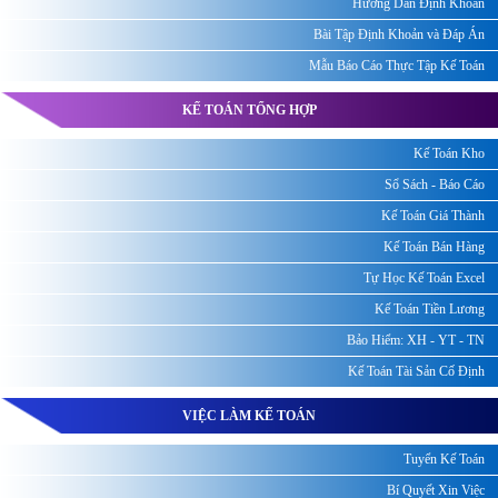
Hướng Dẫn Định Khoản
Bài Tập Định Khoản và Đáp Án
Mẫu Báo Cáo Thực Tập Kế Toán
KẾ TOÁN TỔNG HỢP
Kế Toán Kho
Sổ Sách - Báo Cáo
Kế Toán Giá Thành
Kế Toán Bán Hàng
Tự Học Kế Toán Excel
Kế Toán Tiền Lương
Bảo Hiểm: XH - YT - TN
Kế Toán Tài Sản Cố Định
VIỆC LÀM KẾ TOÁN
Tuyển Kế Toán
Bí Quyết Xin Việc