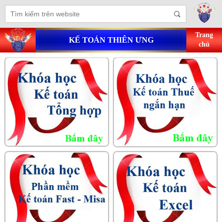
Trang
KẾ TOÁN THIÊN ƯNG
chủ