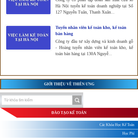
Hà Nội tuyển kế toán doanh nghiệp tại Số
127 Nguyễn Tuân, Thanh Xuân...
Tuyển nhân viên kế toán kho, kế toán
bán hàng
Công ty đầu tư xây dựng và kinh doanh gỗ
- Hoàng tuyển nhân viên kế toán kho, kế
toán bán hàng tại 130A Nguyễ...
GIỚI THIỆU VỀ THIÊN ƯNG
ĐÀO TẠO KẾ TOÁN
Các Khóa Học Kế Toán
Học Phí