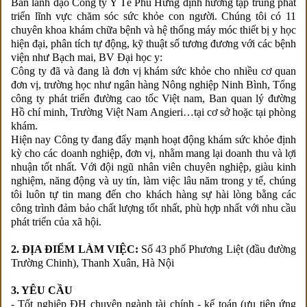
Ban lãnh đạo Công ty Y Tế Phú Hưng định hướng tập trung phát
triển lĩnh vực chăm sóc sức khỏe con người. Chúng tôi có 11
chuyên khoa khám chữa bệnh và hệ thống máy móc thiết bị y học
hiện đại, phân tích tự động, kỹ thuật số tương đương với các bệnh
viện như Bạch mai, BV Đại học y:
Công ty đã và đang là đơn vị khám sức khỏe cho nhiều cơ quan
đơn vị, trường học như ngân hàng Nông nghiệp Ninh Bình, Tổng
công ty phát triển đường cao tốc Việt nam, Ban quan lý đường
Hồ chí minh, Trường Việt Nam Angieri…tại cơ sở hoặc tại phòng
khám.
Hiện nay Công ty đang đẩy mạnh hoạt động khám sức khỏe định
kỳ cho các doanh nghiệp, đơn vị, nhằm mang lại doanh thu và lợi
nhuận tốt nhất. Với đội ngũ nhân viên chuyên nghiệp, giàu kinh
nghiệm, năng động và uy tín, làm việc lâu năm trong y tế, chúng
tôi luôn tự tin mang đến cho khách hàng sự hài lòng bằng các
công trình đảm bảo chất lượng tốt nhất, phù hợp nhất với nhu cầu
phát triển của xã hội.
2. ĐỊA ĐIỂM LÀM VIỆC:
Số 43 phố Phương Liệt (đầu đường
Trường Chinh), Thanh Xuân, Hà Nội
3. YÊU CẦU
- Tốt nghiệp ĐH chuyên ngành tài chính - kế toán (ưu tiên ứng