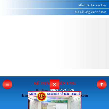
Mẫu Đơn Xin Việc Hay
Mô Tả Công Việc Kế Toán
KẾ TOÁN THI
ÊN ƯNG
0962 252 326
Hotline:
Email: ketoanthienung6868@gmail.com