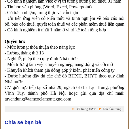
- Có kinh nghiệm làm việc ở vị trí tương đương tối thiểu 01 năm
- Tin học văn phòng (Word, Excel, Powerpoint)
- Có trách nhiệm, trung thực và cẩn thận
- Ưu tiên ứng viên có kiến thức và kinh nghiệm về báo cáo nội
bộ, báo cáo thuế, quyết toán thuế và các phần mềm thuế liên quan
- Có kinh nghiệm ít nhất 1 năm ở vị trí kế toán tổng hợp
Quyền lợi:
- Mức lương: thỏa thuận theo năng lực
- Lương tháng thứ 13
- Nghỉ lễ, phép theo quy định Nhà nước
- Môi trường làm việc chuyên nghiệp, năng động và cởi mở
- Khuyến khích tham gia đóng góp ý kiến, phát triển công ty
- Được hưởng đầy đủ các chế độ BHXH, BHYT theo quy định
Nhà nước
CV gửi trực tiếp tại số nhà 29, ngách 61/15 Lạc Trung, phường
Vĩnh Tuy, thành phố Hà Nội hoặc gửi qua địa chỉ mail:
tuyendung@tamcoclamontagne.com
Về trang trước
Lên đầu trang
Chia sẻ bạn bè