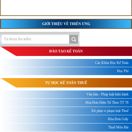
GIỚI THIỆU VỀ THIÊN ƯNG
ĐÀO TẠO KẾ TOÁN
Các Khóa Học Kế Toán
Học Phí
TỰ HỌC KẾ TOÁN THUẾ
Văn bản - Pháp luật hiện hành
Hóa Đơn Điện Tử Theo TT 78
Xử phạt vi phạm luật Thuế
Hóa Đơn Giấy
Thuế Môn Bài