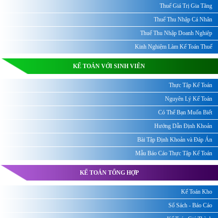
Thuế Giá Trị Gia Tăng
Thuế Thu Nhập Cá Nhân
Thuế Thu Nhập Doanh Nghiệp
Kinh Nghiệm Làm Kế Toán Thuế
KẾ TOÁN VỚI SINH VIÊN
Thực Tập Kế Toán
Nguyên Lý Kế Toán
Có Thể Bạn Muốn Biết
Hướng Dẫn Định Khoản
Bài Tập Định Khoản và Đáp Án
Mẫu Báo Cáo Thực Tập Kế Toán
KẾ TOÁN TỔNG HỢP
Kế Toán Kho
Sổ Sách - Báo Cáo