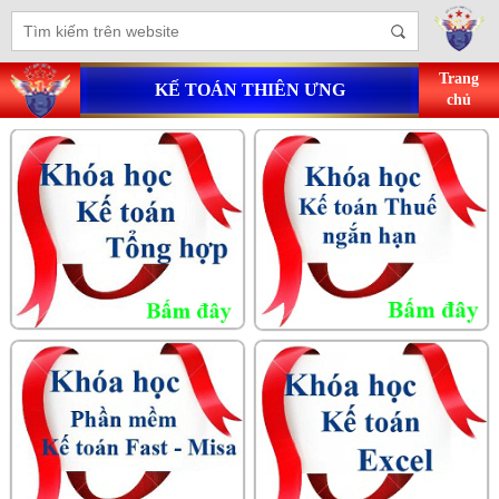
Trang
KẾ TOÁN THIÊN ƯNG
chủ