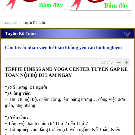
Trang chủ
Tuyển Kế Toán
Tuyển Kế Toán
Cần tuyển nhân viên kế toán không yêu cầu kinh nghiệm
Cỡ chữ
TEPFIT FINESS AND YOGA CENTER TUYỂN GẤP KẾ
TOÁN NỘI BỘ ĐI LÀM NGAY
*) Số lương: 01 người
*) Công việc:
+ Thu chi nội bộ, chấm công, làm bảng lương… công việc đơn
giản, nhẹ nhàng
*) Yêu cầu:
+ Làm việc hành chính từ Thứ 2 đến Thứ 7
+ Tốt nghiệp cao đẳng trở lên (chuyên ngành Kế Toán, Kiểm