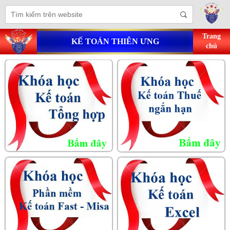
Trang
KẾ TOÁN THIÊN ƯNG
chủ