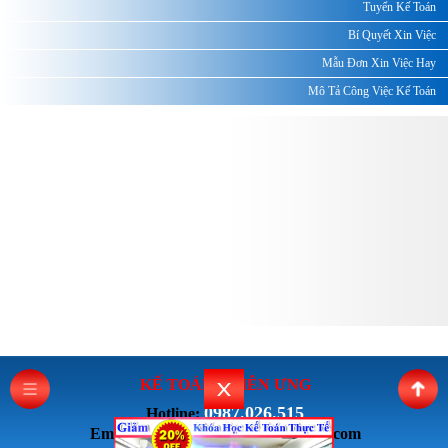
Tuyển Kế Toán
Bí Quyết Xin Việc
Mẫu Đơn Xin Việc Hay
Mô Tả Công Việc Kế Toán
KẾ TOÁN THI
ÊN ƯNG
0987.026.515
Hotline:
Email: ketoanthienung6868@gmail.com