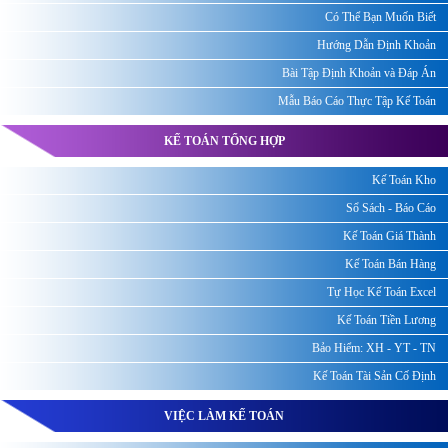
Có Thể Bạn Muốn Biết
Hướng Dẫn Định Khoản
Bài Tập Định Khoản và Đáp Án
Mẫu Báo Cáo Thực Tập Kế Toán
KẾ TOÁN TỔNG HỢP
Kế Toán Kho
Sổ Sách - Báo Cáo
Kế Toán Giá Thành
Kế Toán Bán Hàng
Tự Học Kế Toán Excel
Kế Toán Tiền Lương
Bảo Hiểm: XH - YT - TN
Kế Toán Tài Sản Cố Định
VIỆC LÀM KẾ TOÁN