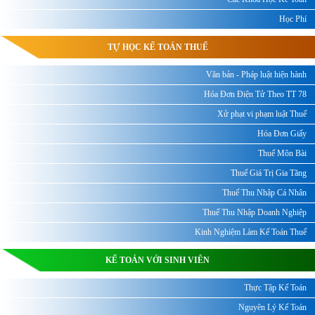
Học Phí
TỰ HỌC KẾ TOÁN THUẾ
Văn bản - Pháp luật hiện hành
Hóa Đơn Điện Tử Theo TT 78
Xử phạt vi phạm luật Thuế
Hóa Đơn Giấy
Thuế Môn Bài
Thuế Giá Trị Gia Tăng
Thuế Thu Nhập Cá Nhân
Thuế Thu Nhập Doanh Nghiệp
Kinh Nghiệm Làm Kế Toán Thuế
KẾ TOÁN VỚI SINH VIÊN
Thực Tập Kế Toán
Nguyên Lý Kế Toán